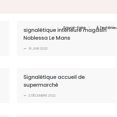
Savoir-faire
À l’extérie
signalétique intérieure magasin
Noblessa Le Mans
—
16 JUIN 2023
Signalétique accueil de
supermarché
—
2 DÉCEMBRE 2022