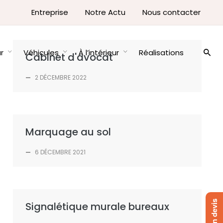
Entreprise
Notre Actu
Nous contacter
ur
Véhicules
À l’intérieur
Réalisations
Cabinet d'avocat
—
2 DÉCEMBRE 2022
Marquage au sol
—
6 DÉCEMBRE 2021
Signalétique murale bureaux