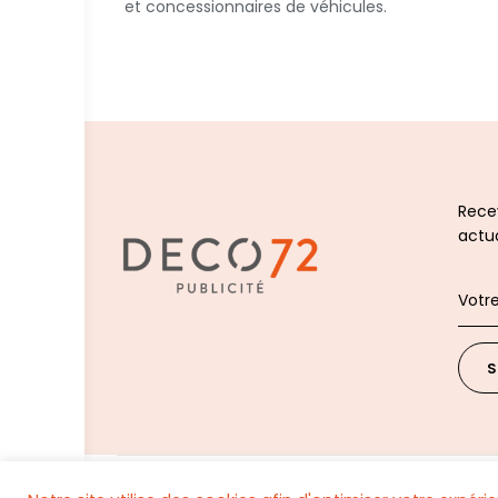
et concessionnaires de véhicules.
Recev
actua
S