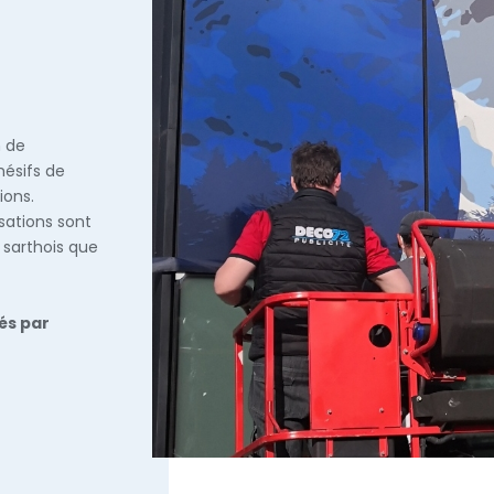
n de
hésifs de
ions.
isations sont
 sarthois que
és par