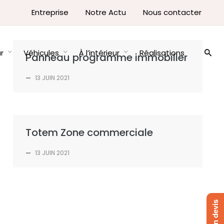
Entreprise
Notre Actu
Nous contacter
ur
Véhicules
À l’intérieur
Réalisations
Panneau programme immobilier
—
13 JUIN 2021
Totem Zone commerciale
—
13 JUIN 2021