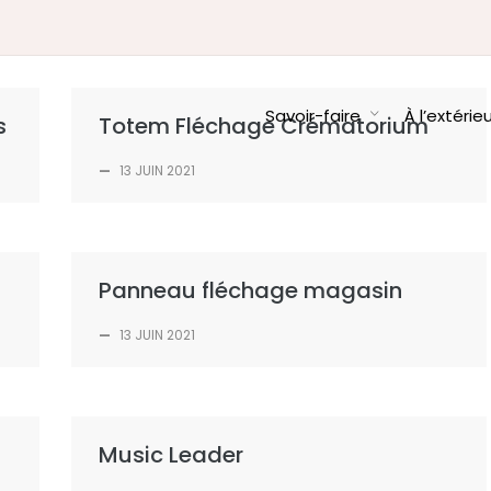
Savoir-faire
À l’extérie
s
Totem Fléchage Crématorium
—
13 JUIN 2021
Panneau fléchage magasin
—
13 JUIN 2021
Music Leader