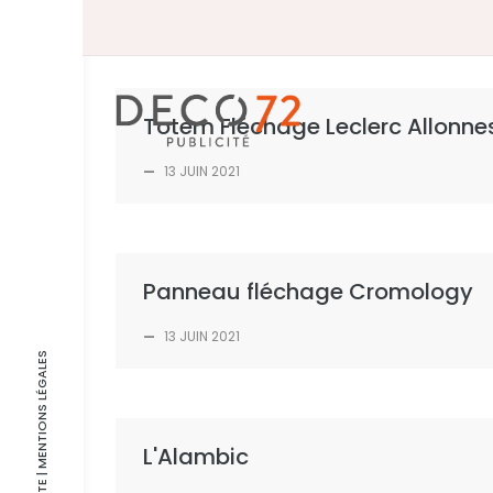
Skip
to
content
Totem Fléchage Leclerc Allonne
—
13 JUIN 2021
Panneau fléchage Cromology
—
13 JUIN 2021
| MENTIONS LÉGALES
L'Alambic