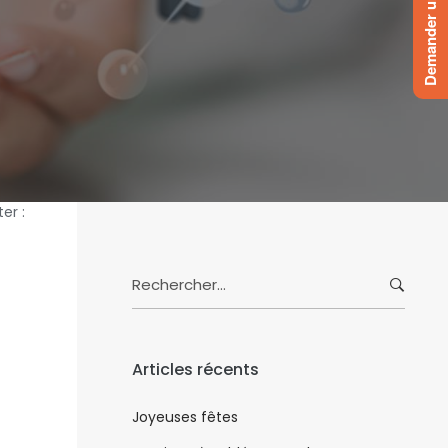
Demander un devis
er :
Search
for:
Articles récents
Joyeuses fêtes