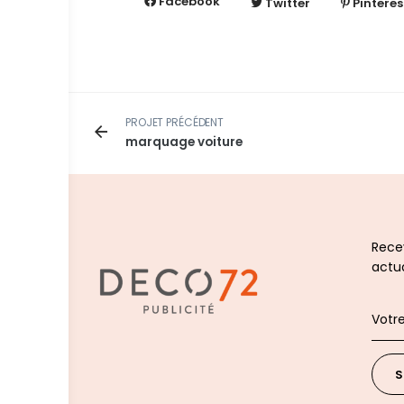
Facebook
Twitter
Pinteres
PROJET PRÉCÉDENT
marquage voiture
Recev
actua
S