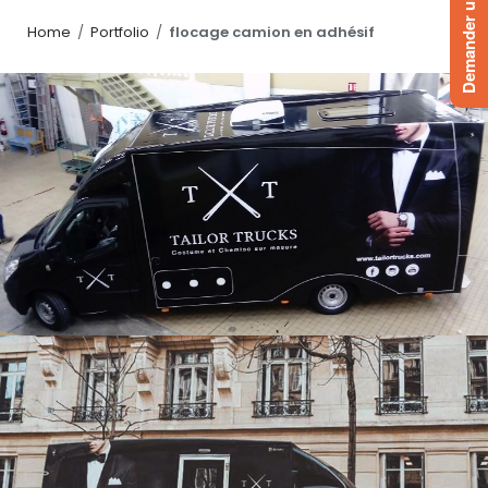
Demander un devis
Home
/
Portfolio
/
flocage camion en adhésif