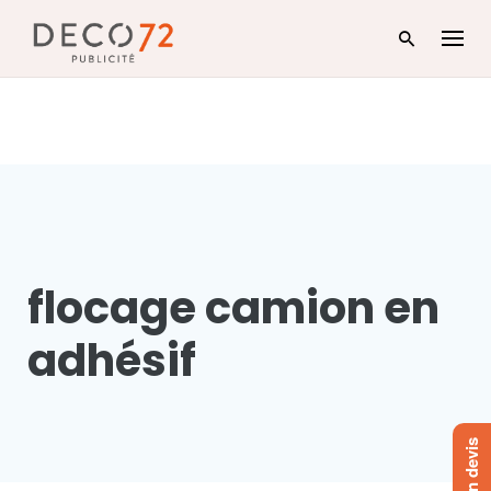
Skip
to
content
flocage camion en
adhésif