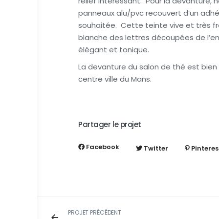
relief intéressant. Pour la devanture, 
panneaux alu/pvc recouvert d’un adhés
souhaitée. Cette teinte vive et très f
blanche des lettres découpées de l’en
élégant et tonique.
La devanture du salon de thé est bien
centre ville du Mans.
Partager le projet
Facebook
Twitter
Pinteres
PROJET PRÉCÉDENT