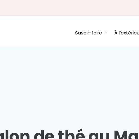
Savoir-faire
À l’extérie
lon de thé au M