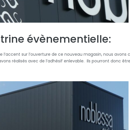
itrine évènementielle:
re l’accent sur l’ouverture de ce nouveau magasin, nous avons 
avons réalisés avec de l’adhésif enlevable. Ils pourront donc êtr