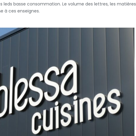
des leds basse consommation. Le volume des lettres, les matières
e à ces enseignes.