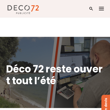
Skip
to
content
Déco 72 reste ouver
t tout l’été